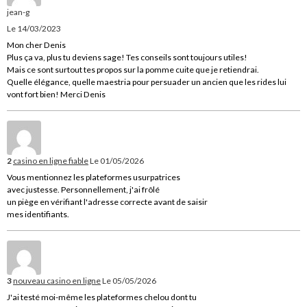
jean-g
Le 14/03/2023
Mon cher Denis
Plus ça va, plus tu deviens sage! Tes conseils sont toujours utiles!
Mais ce sont surtout tes propos sur la pomme cuite que je retiendrai.
Quelle élégance, quelle maestria pour persuader un ancien que les rides lui
vont fort bien! Merci Denis
2
casino en ligne fiable
Le 01/05/2026
Vous mentionnez les plateformes usurpatrices
avec justesse. Personnellement, j'ai frôlé
un piège en vérifiant l'adresse correcte avant de saisir
mes identifiants.
3
nouveau casino en ligne
Le 05/05/2026
J'ai testé moi-même les plateformes chelou dont tu