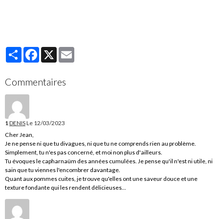
Partager
Facebook
X
Email
Commentaires
1
DENIS
Le 12/03/2023
Cher Jean,
Je ne pense ni que tu divagues, ni que tu ne comprends rien au problème.
Simplement, tu n'es pas concerné, et moi non plus d'ailleurs.
Tu évoques le capharnaüm des années cumulées. Je pense qu'il n'est ni utile, ni
sain que tu viennes l'encombrer davantage.
Quant aux pommes cuites, je trouve qu'elles ont une saveur douce et une
texture fondante qui les rendent délicieuses...